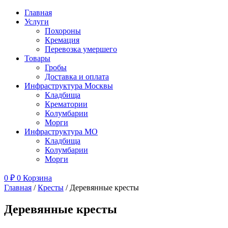
Главная
Услуги
Похороны
Кремация
Перевозка умершего
Товары
Гробы
Доставка и оплата
Инфраструктура Москвы
Кладбища
Крематории
Колумбарии
Морги
Инфраструктура МО
Кладбища
Колумбарии
Морги
0
₽
0
Корзина
Главная
/
Кресты
/ Деревянные кресты
Деревянные кресты