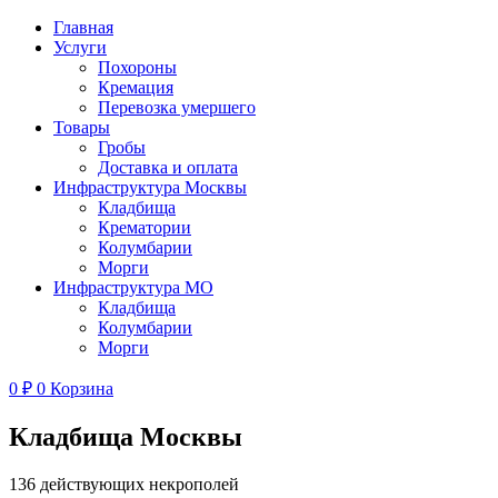
Главная
Услуги
Похороны
Кремация
Перевозка умершего
Товары
Гробы
Доставка и оплата
Инфраструктура Москвы
Кладбища
Крематории
Колумбарии
Морги
Инфраструктура МО
Кладбища
Колумбарии
Морги
0
₽
0
Корзина
Кладбища Москвы
136 действующих некрополей