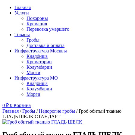
Главная
Услуги
Похороны
Кремация
Перевозка умершего
Товары
Гробы
Доставка и оплата
Инфраструктура Москвы
Кладбища
Крематории
Колумбарии
Морги
Инфраструктура МО
Кладбища
Колумбарии
Морги
0
₽
0
Корзина
Главная
/
Гробы
/
Недорогие гробы
/ Гроб обитый тканью
ГЛАДЬ ШЕЛК СТАНДАРТ
Гроб обитый тканью ГЛАДЬ ШЕЛК