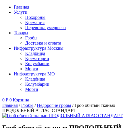
Главная
Услуги
Похороны
Кремация
Перевозка умершего
Товары
Гробы
Доставка и оплата
Инфраструктура Москвы
Кладбища
Крематории
Колумбарии
Морги
Инфраструктура МО
Кладбища
Колумбарии
Морги
0
₽
0
Корзина
Главная
/
Гробы
/
Недорогие гробы
/ Гроб обитый тканью
ПРОДОЛЬНЫЙ АТЛАС СТАНДАРТ
Гроб обитый тканью ПРОДОЛЬНЫЙ