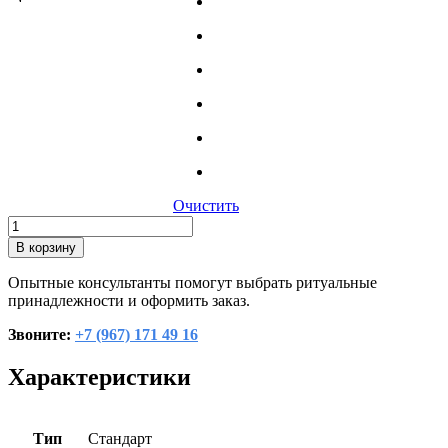
Очистить
Количество
товара
В корзину
Гроб
обитый
Опытные консультанты помогут выбрать ритуальные
тканью
принадлежности и оформить заказ.
ПРОДОЛЬНЫЙ
АТЛАС
Звоните:
+7 (967) 171 49 16
СТАНДАРТ
Характеристики
Тип
Cтандарт