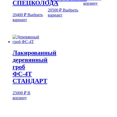
СПЕЦКОЛОДА
корзину
20500
₽
Выбрать
20400
₽
Выбрать
Этот
вариант
Этот
товар
вариант
товар
имеет
имеет
несколько
несколько
вариаций.
вариаций.
Опции
Опции
можно
можно
выбрать
Лакированный
выбрать
на
на
странице
деревянный
странице
товара.
гроб
товара.
ФС-4Т
СТАНДАРТ
25000
₽
В
корзину