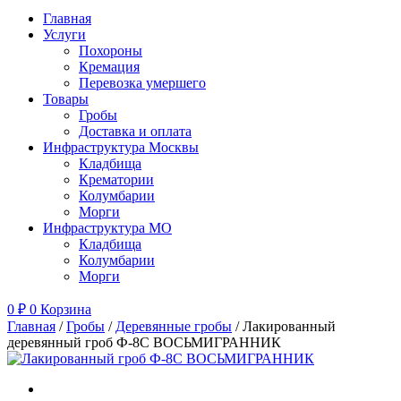
Главная
Услуги
Похороны
Кремация
Перевозка умершего
Товары
Гробы
Доставка и оплата
Инфраструктура Москвы
Кладбища
Крематории
Колумбарии
Морги
Инфраструктура МО
Кладбища
Колумбарии
Морги
0
₽
0
Корзина
Главная
/
Гробы
/
Деревянные гробы
/ Лакированный
деревянный гроб Ф-8С ВОСЬМИГРАННИК