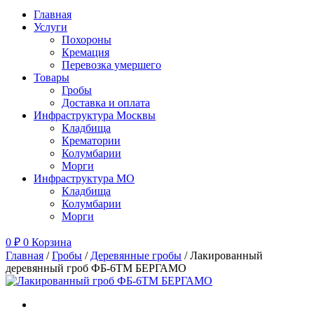
Главная
Услуги
Похороны
Кремация
Перевозка умершего
Товары
Гробы
Доставка и оплата
Инфраструктура Москвы
Кладбища
Крематории
Колумбарии
Морги
Инфраструктура МО
Кладбища
Колумбарии
Морги
0
₽
0
Корзина
Главная
/
Гробы
/
Деревянные гробы
/ Лакированный
деревянный гроб ФБ-6ТМ БЕРГАМО