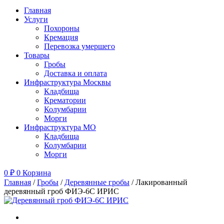
Главная
Услуги
Похороны
Кремация
Перевозка умершего
Товары
Гробы
Доставка и оплата
Инфраструктура Москвы
Кладбища
Крематории
Колумбарии
Морги
Инфраструктура МО
Кладбища
Колумбарии
Морги
0
₽
0
Корзина
Главная
/
Гробы
/
Деревянные гробы
/ Лакированный
деревянный гроб ФИЭ-6С ИРИС