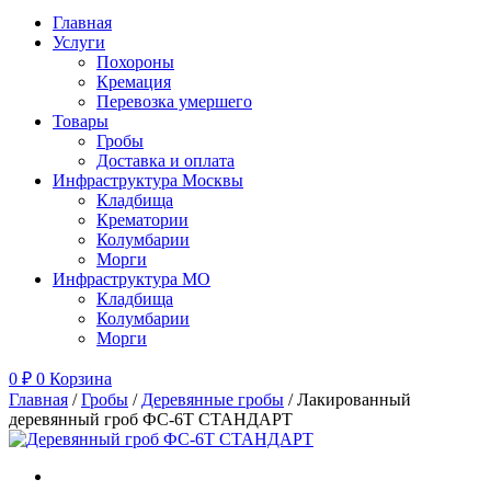
Главная
Услуги
Похороны
Кремация
Перевозка умершего
Товары
Гробы
Доставка и оплата
Инфраструктура Москвы
Кладбища
Крематории
Колумбарии
Морги
Инфраструктура МО
Кладбища
Колумбарии
Морги
0
₽
0
Корзина
Главная
/
Гробы
/
Деревянные гробы
/ Лакированный
деревянный гроб ФС-6Т СТАНДАРТ