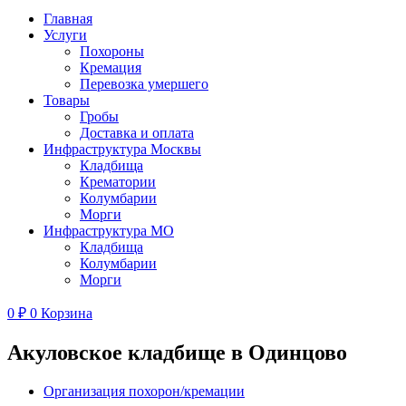
Главная
Услуги
Похороны
Кремация
Перевозка умершего
Товары
Гробы
Доставка и оплата
Инфраструктура Москвы
Кладбища
Крематории
Колумбарии
Морги
Инфраструктура МО
Кладбища
Колумбарии
Морги
0
₽
0
Корзина
Акуловское кладбище в Одинцово
Организация похорон/кремации