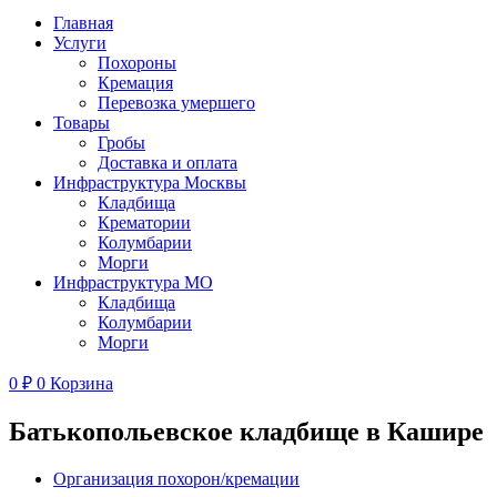
Главная
Услуги
Похороны
Кремация
Перевозка умершего
Товары
Гробы
Доставка и оплата
Инфраструктура Москвы
Кладбища
Крематории
Колумбарии
Морги
Инфраструктура МО
Кладбища
Колумбарии
Морги
0
₽
0
Корзина
Батькопольевское кладбище в Кашире
Организация похорон/кремации