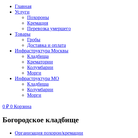
Главная
Услуги
Похороны
Кремация
Перевозка умершего
Товары
Гробы
Доставка и оплата
Инфраструктура Москвы
Кладбища
Крематории
Колумбарии
Морги
Инфраструктура МО
Кладбища
Колумбарии
Морги
0
₽
0
Корзина
Богородское кладбище
Организация похорон/кремации