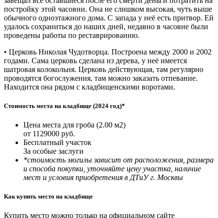
завещал все оставшиеся после его смерти деньги потратить на
постройку этой часовни. Она не слишком высокая, чуть выше
обычного одноэтажного дома. С запада у неё есть притвор. Ей
удалось сохраниться до наших дней, недавно в часовне были
проведены работы по реставрированию.
• Церковь Николая Чудотворца. Построена между 2000 и 2002
годами. Сама церковь сделана из дерева, у неё имеется
шатровая колокольня. Церковь действующая, там регулярно
проводятся богослужения, там можно заказать отпевание.
Находится она рядом с кладбищенскими воротами.
Стоимость места на кладбище (2024 год)*
Цена места для гроба (2.00 м2)
от 1129000 руб.
Бесплатный участок
За особые заслуги
*стоимость могилы зависит от расположения, размера
и способа покупки, уточняйте цену участка, наличие
мест и условия приобретения в ДТиУ г. Москвы
Как купить место на кладбище
Купить место можно только на официальном сайте