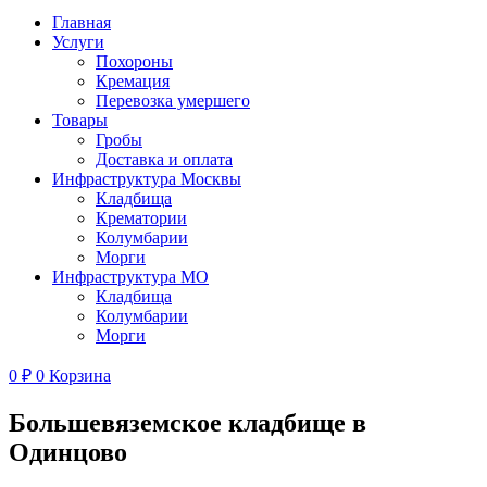
Главная
Услуги
Похороны
Кремация
Перевозка умершего
Товары
Гробы
Доставка и оплата
Инфраструктура Москвы
Кладбища
Крематории
Колумбарии
Морги
Инфраструктура МО
Кладбища
Колумбарии
Морги
0
₽
0
Корзина
Большевяземское кладбище в
Одинцово