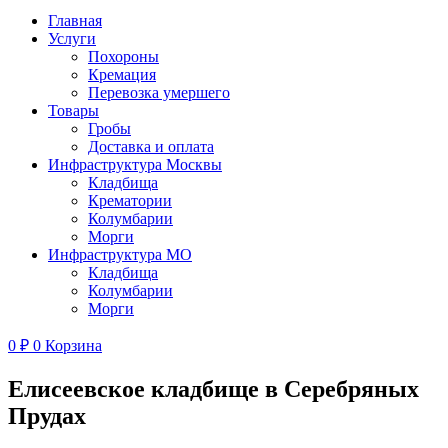
Главная
Услуги
Похороны
Кремация
Перевозка умершего
Товары
Гробы
Доставка и оплата
Инфраструктура Москвы
Кладбища
Крематории
Колумбарии
Морги
Инфраструктура МО
Кладбища
Колумбарии
Морги
0
₽
0
Корзина
Елисеевское кладбище в Серебряных
Прудах