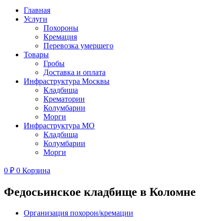
Главная
Услуги
Похороны
Кремация
Перевозка умершего
Товары
Гробы
Доставка и оплата
Инфраструктура Москвы
Кладбища
Крематории
Колумбарии
Морги
Инфраструктура МО
Кладбища
Колумбарии
Морги
0
₽
0
Корзина
Федосьинское кладбище в Коломне
Организация похорон/кремации