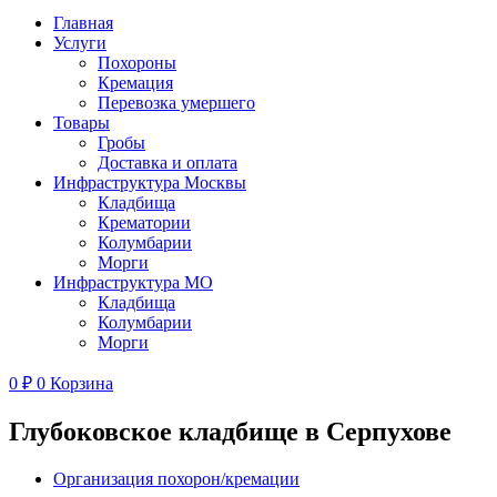
Главная
Услуги
Похороны
Кремация
Перевозка умершего
Товары
Гробы
Доставка и оплата
Инфраструктура Москвы
Кладбища
Крематории
Колумбарии
Морги
Инфраструктура МО
Кладбища
Колумбарии
Морги
0
₽
0
Корзина
Глубоковское кладбище в Серпухове
Организация похорон/кремации