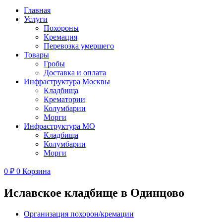
Главная
Услуги
Похороны
Кремация
Перевозка умершего
Товары
Гробы
Доставка и оплата
Инфраструктура Москвы
Кладбища
Крематории
Колумбарии
Морги
Инфраструктура МО
Кладбища
Колумбарии
Морги
0
₽
0
Корзина
Иславское кладбище в Одинцово
Организация похорон/кремации