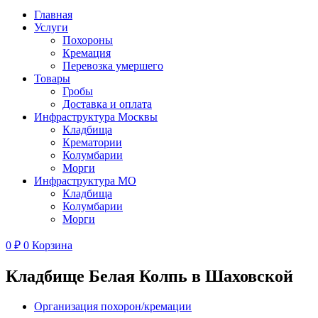
Главная
Услуги
Похороны
Кремация
Перевозка умершего
Товары
Гробы
Доставка и оплата
Инфраструктура Москвы
Кладбища
Крематории
Колумбарии
Морги
Инфраструктура МО
Кладбища
Колумбарии
Морги
0
₽
0
Корзина
Кладбище Белая Колпь в Шаховской
Организация похорон/кремации