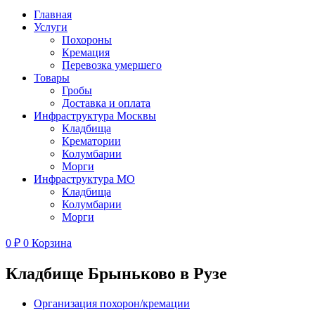
Главная
Услуги
Похороны
Кремация
Перевозка умершего
Товары
Гробы
Доставка и оплата
Инфраструктура Москвы
Кладбища
Крематории
Колумбарии
Морги
Инфраструктура МО
Кладбища
Колумбарии
Морги
0
₽
0
Корзина
Кладбище Брыньково в Рузе
Организация похорон/кремации