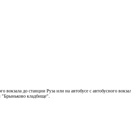
го вокзала до станции Руза или на автобусе с автобусного вокза
и "Брыньково кладбище".