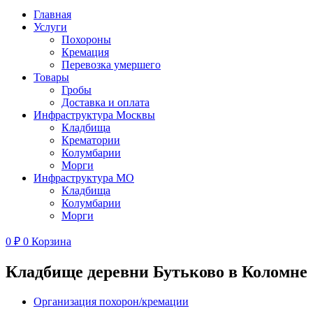
Главная
Услуги
Похороны
Кремация
Перевозка умершего
Товары
Гробы
Доставка и оплата
Инфраструктура Москвы
Кладбища
Крематории
Колумбарии
Морги
Инфраструктура МО
Кладбища
Колумбарии
Морги
0
₽
0
Корзина
Кладбище деревни Бутьково в Коломне
Организация похорон/кремации