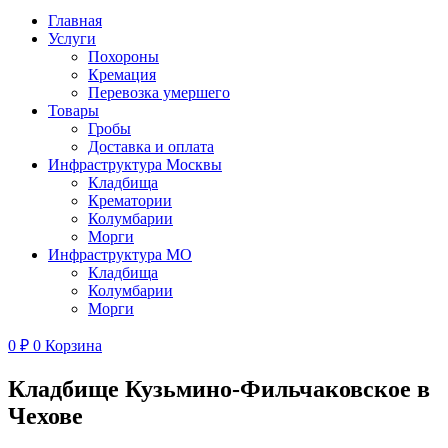
Главная
Услуги
Похороны
Кремация
Перевозка умершего
Товары
Гробы
Доставка и оплата
Инфраструктура Москвы
Кладбища
Крематории
Колумбарии
Морги
Инфраструктура МО
Кладбища
Колумбарии
Морги
0
₽
0
Корзина
Кладбище Кузьмино-Фильчаковское в
Чехове