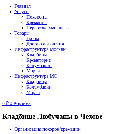
Главная
Услуги
Похороны
Кремация
Перевозка умершего
Товары
Гробы
Доставка и оплата
Инфраструктура Москвы
Кладбища
Крематории
Колумбарии
Морги
Инфраструктура МО
Кладбища
Колумбарии
Морги
0
₽
0
Корзина
Кладбище Любучаны в Чехове
Организация похорон/кремации