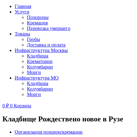
Главная
Услуги
Похороны
Кремация
Перевозка умершего
Товары
Гробы
Доставка и оплата
Инфраструктура Москвы
Кладбища
Крематории
Колумбарии
Морги
Инфраструктура МО
Кладбища
Колумбарии
Морги
0
₽
0
Корзина
Кладбище Рождествено новое в Рузе
Организация похорон/кремации