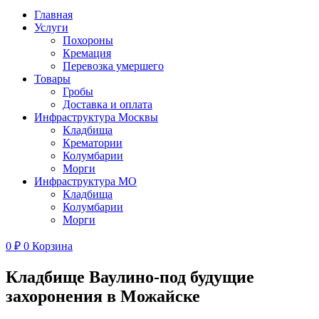
Главная
Услуги
Похороны
Кремация
Перевозка умершего
Товары
Гробы
Доставка и оплата
Инфраструктура Москвы
Кладбища
Крематории
Колумбарии
Морги
Инфраструктура МО
Кладбища
Колумбарии
Морги
0
₽
0
Корзина
Кладбище Ваулино-под будущие
захоронения в Можайске