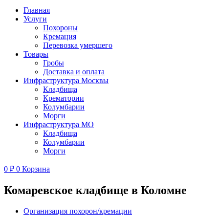
Главная
Услуги
Похороны
Кремация
Перевозка умершего
Товары
Гробы
Доставка и оплата
Инфраструктура Москвы
Кладбища
Крематории
Колумбарии
Морги
Инфраструктура МО
Кладбища
Колумбарии
Морги
0
₽
0
Корзина
Комаревское кладбище в Коломне
Организация похорон/кремации