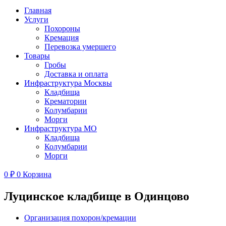
Главная
Услуги
Похороны
Кремация
Перевозка умершего
Товары
Гробы
Доставка и оплата
Инфраструктура Москвы
Кладбища
Крематории
Колумбарии
Морги
Инфраструктура МО
Кладбища
Колумбарии
Морги
0
₽
0
Корзина
Луцинское кладбище в Одинцово
Организация похорон/кремации