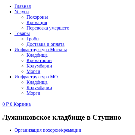
Главная
Услуги
Похороны
Кремация
Перевозка умершего
Товары
Гробы
Доставка и оплата
Инфраструктура Москвы
Кладбища
Крематории
Колумбарии
Морги
Инфраструктура МО
Кладбища
Колумбарии
Морги
0
₽
0
Корзина
Лужниковское кладбище в Ступино
Организация похорон/кремации