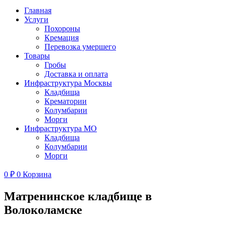
Главная
Услуги
Похороны
Кремация
Перевозка умершего
Товары
Гробы
Доставка и оплата
Инфраструктура Москвы
Кладбища
Крематории
Колумбарии
Морги
Инфраструктура МО
Кладбища
Колумбарии
Морги
0
₽
0
Корзина
Матренинское кладбище в
Волоколамске