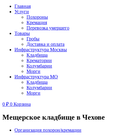
Главная
Услуги
Похороны
Кремация
Перевозка умершего
Товары
Гробы
Доставка и оплата
Инфраструктура Москвы
Кладбища
Крематории
Колумбарии
Морги
Инфраструктура МО
Кладбища
Колумбарии
Морги
0
₽
0
Корзина
Мещерское кладбище в Чехове
Организация похорон/кремации