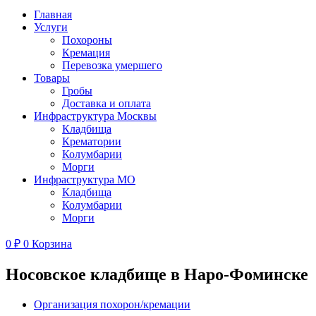
Главная
Услуги
Похороны
Кремация
Перевозка умершего
Товары
Гробы
Доставка и оплата
Инфраструктура Москвы
Кладбища
Крематории
Колумбарии
Морги
Инфраструктура МО
Кладбища
Колумбарии
Морги
0
₽
0
Корзина
Носовское кладбище в Наро-Фоминске
Организация похорон/кремации