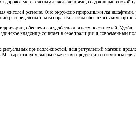
ми дорожками и зелеными насаждениями, создающими спокойную
для жителей региона. Оно окружено природными ландшафтами, ч
ений распределены таким образом, чтобы обеспечить комфортный
территории, обеспечивая удобство для всех посетителей. Удоб
ядинское кладбище сочетает в себе традиции и современный под
ие ритуальных принадлежностей, наш ритуальный магазин предл
. Мы гарантируем высокое качество продукции и помогаем сдел