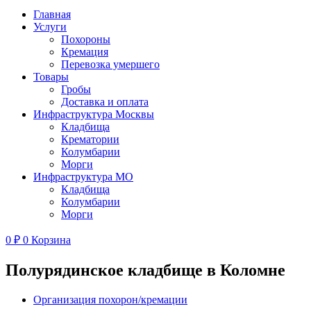
Главная
Услуги
Похороны
Кремация
Перевозка умершего
Товары
Гробы
Доставка и оплата
Инфраструктура Москвы
Кладбища
Крематории
Колумбарии
Морги
Инфраструктура МО
Кладбища
Колумбарии
Морги
0
₽
0
Корзина
Полурядинское кладбище в Коломне
Организация похорон/кремации