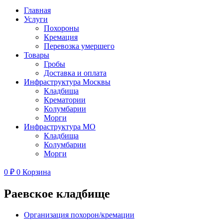
Главная
Услуги
Похороны
Кремация
Перевозка умершего
Товары
Гробы
Доставка и оплата
Инфраструктура Москвы
Кладбища
Крематории
Колумбарии
Морги
Инфраструктура МО
Кладбища
Колумбарии
Морги
0
₽
0
Корзина
Раевское кладбище
Организация похорон/кремации