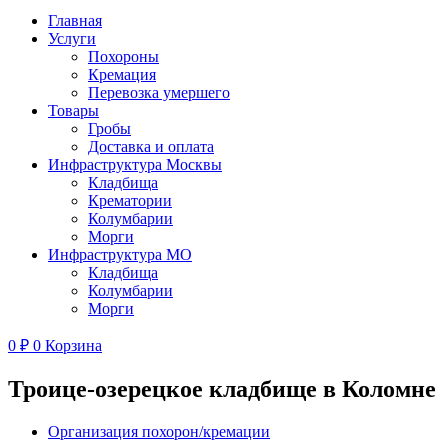
Главная
Услуги
Похороны
Кремация
Перевозка умершего
Товары
Гробы
Доставка и оплата
Инфраструктура Москвы
Кладбища
Крематории
Колумбарии
Морги
Инфраструктура МО
Кладбища
Колумбарии
Морги
0
₽
0
Корзина
Троице-озерецкое кладбище в Коломне
Организация похорон/кремации