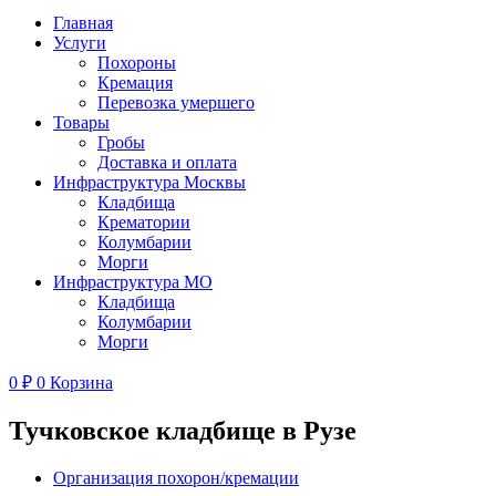
Главная
Услуги
Похороны
Кремация
Перевозка умершего
Товары
Гробы
Доставка и оплата
Инфраструктура Москвы
Кладбища
Крематории
Колумбарии
Морги
Инфраструктура МО
Кладбища
Колумбарии
Морги
0
₽
0
Корзина
Тучковское кладбище в Рузе
Организация похорон/кремации