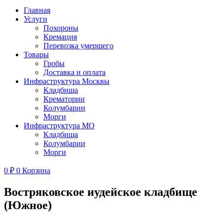
Главная
Услуги
Похороны
Кремация
Перевозка умершего
Товары
Гробы
Доставка и оплата
Инфраструктура Москвы
Кладбища
Крематории
Колумбарии
Морги
Инфраструктура МО
Кладбища
Колумбарии
Морги
0
₽
0
Корзина
Востряковское иудейское кладбище
(Южное)