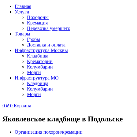
Главная
Услуги
Похороны
Кремация
Перевозка умершего
Товары
Гробы
Доставка и оплата
Инфраструктура Москвы
Кладбища
Крематории
Колумбарии
Морги
Инфраструктура МО
Кладбища
Колумбарии
Морги
0
₽
0
Корзина
Яковлевское кладбище в Подольске
Организация похорон/кремации