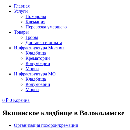
Главная
Услуги
Похороны
Кремация
Перевозка умершего
Товары
Гробы
Доставка и оплата
Инфраструктура Москвы
Кладбища
Крематории
Колумбарии
Морги
Инфраструктура МО
Кладбища
Колумбарии
Морги
0
₽
0
Корзина
Якшинское кладбище в Волоколамске
Организация похорон/кремации