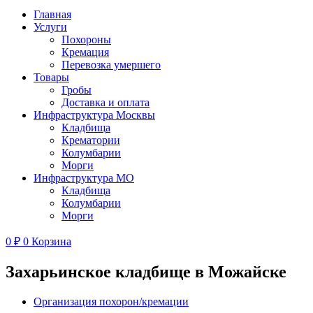
Главная
Услуги
Похороны
Кремация
Перевозка умершего
Товары
Гробы
Доставка и оплата
Инфраструктура Москвы
Кладбища
Крематории
Колумбарии
Морги
Инфраструктура МО
Кладбища
Колумбарии
Морги
0
₽
0
Корзина
Захарьинское кладбище в Можайске
Организация похорон/кремации