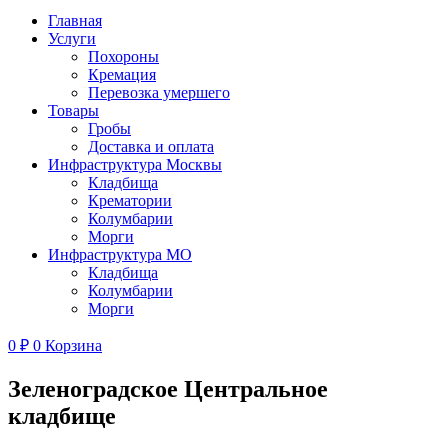
Главная
Услуги
Похороны
Кремация
Перевозка умершего
Товары
Гробы
Доставка и оплата
Инфраструктура Москвы
Кладбища
Крематории
Колумбарии
Морги
Инфраструктура МО
Кладбища
Колумбарии
Морги
0
₽
0
Корзина
Зеленоградское Центральное
кладбище