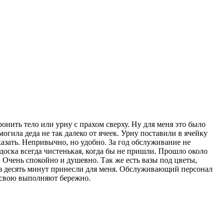
ронить тело или урну с прахом сверху. Ну для меня это было
огила деда не так далеко от ячеек. Урну поставили в ячейку
казать. Непривычно, но удобно. За год обслуживание не
 доска всегда чистенькая, когда бы не пришли. Прошло около
. Очень спокойно и душевно. Так же есть вазы под цветы,
рез десять минут принесли для меня. Обслуживающий персонал
у свою выполняют бережно.