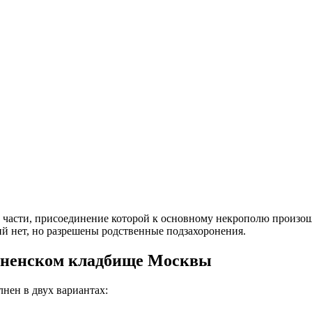
асти, присоединение которой к основному некрополю произошло
й нет, но разрешены родственные подзахоронения.
дненском кладбище Москвы
нен в двух вариантах: