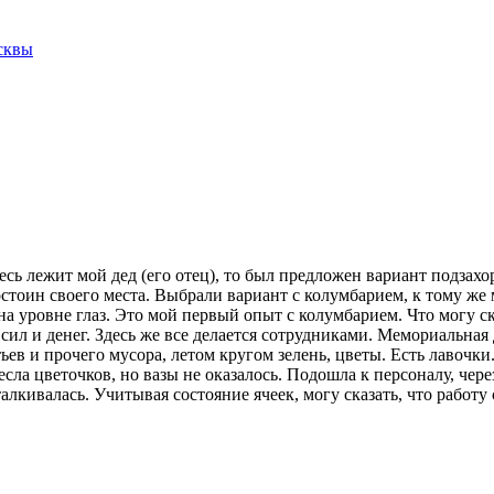
десь лежит мой дед (его отец), то был предложен вариант подзахо
стоин своего места. Выбрали вариант с колумбарием, к тому же м
 на уровне глаз. Это мой первый опыт с колумбарием. Что могу с
сил и денег. Здесь же все делается сотрудниками. Мемориальная
ьев и прочего мусора, летом кругом зелень, цветы. Есть лавочки
есла цветочков, но вазы не оказалось. Подошла к персоналу, че
талкивалась. Учитывая состояние ячеек, могу сказать, что работ