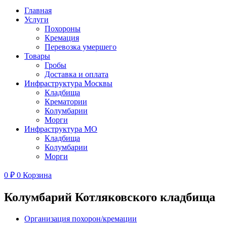
Главная
Услуги
Похороны
Кремация
Перевозка умершего
Товары
Гробы
Доставка и оплата
Инфраструктура Москвы
Кладбища
Крематории
Колумбарии
Морги
Инфраструктура МО
Кладбища
Колумбарии
Морги
0
₽
0
Корзина
Колумбарий Котляковского кладбища
Организация похорон/кремации