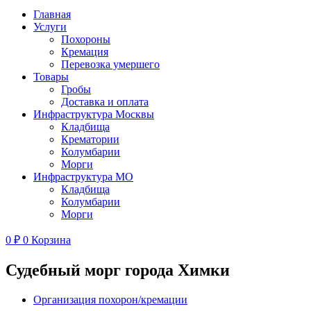
Главная
Услуги
Похороны
Кремация
Перевозка умершего
Товары
Гробы
Доставка и оплата
Инфраструктура Москвы
Кладбища
Крематории
Колумбарии
Морги
Инфраструктура МО
Кладбища
Колумбарии
Морги
0
₽
0
Корзина
Судебный морг города Химки
Организация похорон/кремации