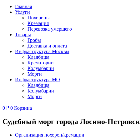
Главная
Услуги
Похороны
Кремация
Перевозка умершего
Товары
Гробы
Доставка и оплата
Инфраструктура Москвы
Кладбища
Крематории
Колумбарии
Морги
Инфраструктура МО
Кладбища
Колумбарии
Морги
0
₽
0
Корзина
Судебный морг города Лосино-Петровск
Организация похорон/кремации