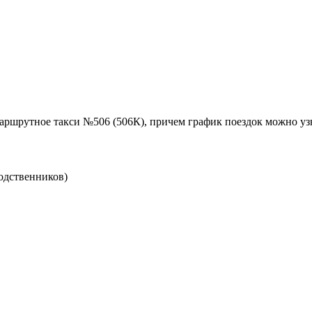
аршрутное такси №506 (506К), причем график поездок можно узн
родственников)