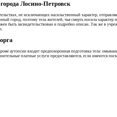
 города Лосино-Петровск
тельствах, не исключающих насильственный характер, отправля
й город, поэтому тела жителей, чья смерть носила характер н
ен быть засвидетельствован и подробно описан. Так же в учреж
и.
морга
кроме аутопсии входит предпохоронная подготовка тела: омывани
нительные платные услуги предоставляются, если имеются посм