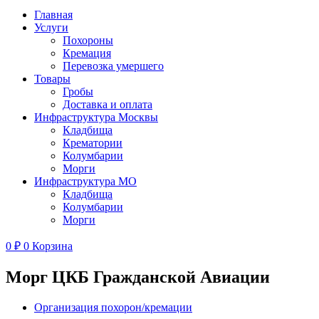
Главная
Услуги
Похороны
Кремация
Перевозка умершего
Товары
Гробы
Доставка и оплата
Инфраструктура Москвы
Кладбища
Крематории
Колумбарии
Морги
Инфраструктура МО
Кладбища
Колумбарии
Морги
0
₽
0
Корзина
Морг ЦКБ Гражданской Авиации
Организация похорон/кремации