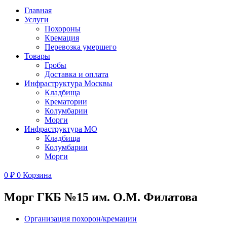
Главная
Услуги
Похороны
Кремация
Перевозка умершего
Товары
Гробы
Доставка и оплата
Инфраструктура Москвы
Кладбища
Крематории
Колумбарии
Морги
Инфраструктура МО
Кладбища
Колумбарии
Морги
0
₽
0
Корзина
Морг ГКБ №15 им. О.М. Филатова
Организация похорон/кремации