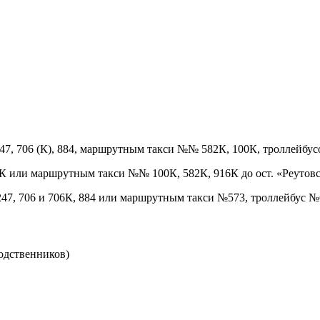
247, 706 (К), 884, маршрутным такси №№ 582К, 100К, троллейбу
К или маршрутным такси №№ 100К, 582К, 916К до ост. «Реутовск
247, 706 и 706К, 884 или маршрутным такси №573, троллейбус №6
родственников)