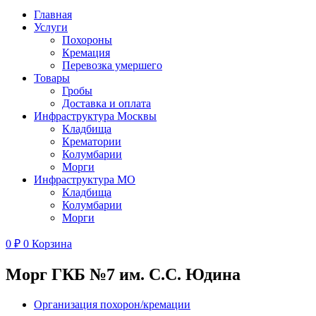
Главная
Услуги
Похороны
Кремация
Перевозка умершего
Товары
Гробы
Доставка и оплата
Инфраструктура Москвы
Кладбища
Крематории
Колумбарии
Морги
Инфраструктура МО
Кладбища
Колумбарии
Морги
0
₽
0
Корзина
Морг ГКБ №7 им. С.С. Юдина
Организация похорон/кремации