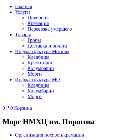
Главная
Услуги
Похороны
Кремация
Перевозка умершего
Товары
Гробы
Доставка и оплата
Инфраструктура Москвы
Кладбища
Крематории
Колумбарии
Морги
Инфраструктура МО
Кладбища
Колумбарии
Морги
0
₽
0
Корзина
Морг НМХЦ им. Пирогова
Организация похорон/кремации