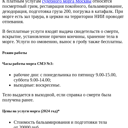
К платным услугам
судебного морга Москвы
относятся
посмертный грим, реставрация покойного, бальзамирование,
дезодорация, подготовка груза 200, погрузка в катафалк. При
морге есть зал траура, в церкви на территории НИИ проводят
отпевания.
В бесплатные услуги входят выдача свидетельств о смерти,
вскрытие, установление причин кончины, хранение тела в
морге. Услуги по омовению, вынос в гробу также бесплатны.
Режим работы
Часы работы морга СМЭ №3:
рабочие дни: с понедельника по пятницу 9.00-15.00,
суббота 9.00-14.00;
выходные: воскресенье.
Тело выдается в выходной, если справка о смерти была
получена ранее.
Цены на услуги морга (2024 год)*
Стоимость бальзамирования и подготовки тела
от 20000 руб.