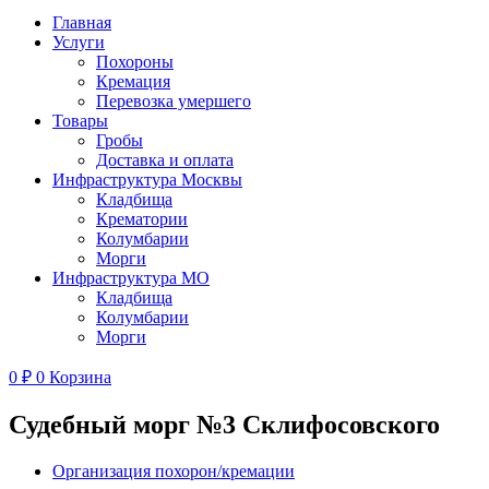
Главная
Услуги
Похороны
Кремация
Перевозка умершего
Товары
Гробы
Доставка и оплата
Инфраструктура Москвы
Кладбища
Крематории
Колумбарии
Морги
Инфраструктура МО
Кладбища
Колумбарии
Морги
0
₽
0
Корзина
Судебный морг №3 Склифосовского
Организация похорон/кремации