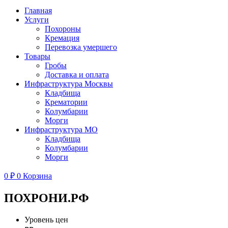
Главная
Услуги
Похороны
Кремация
Перевозка умершего
Товары
Гробы
Доставка и оплата
Инфраструктура Москвы
Кладбища
Крематории
Колумбарии
Морги
Инфраструктура МО
Кладбища
Колумбарии
Морги
0
₽
0
Корзина
ПОХРОНИ.РФ
Уровень цен