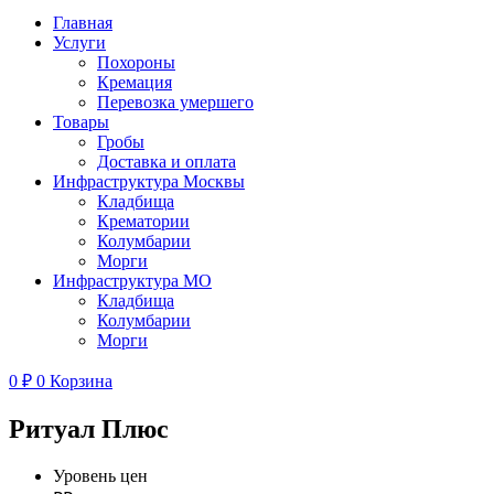
Главная
Услуги
Похороны
Кремация
Перевозка умершего
Товары
Гробы
Доставка и оплата
Инфраструктура Москвы
Кладбища
Крематории
Колумбарии
Морги
Инфраструктура МО
Кладбища
Колумбарии
Морги
0
₽
0
Корзина
Ритуал Плюс
Уровень цен