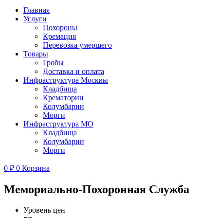
Главная
Услуги
Похороны
Кремация
Перевозка умершего
Товары
Гробы
Доставка и оплата
Инфраструктура Москвы
Кладбища
Крематории
Колумбарии
Морги
Инфраструктура МО
Кладбища
Колумбарии
Морги
0
₽
0
Корзина
Мемориально-Похоронная Служба
Уровень цен