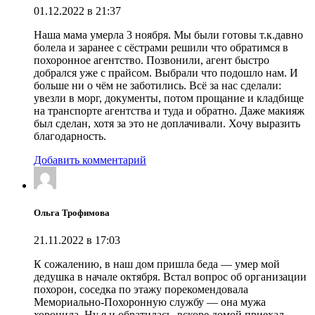
01.12.2022 в 21:37
Наша мама умерла 3 ноября. Мы были готовы т.к.давно
болела и заранее с сёстрами решили что обратимся в
похоронное агентство. Позвонили, агент быстро
добрался уже с прайсом. Выбрали что подошло нам. И
больше ни о чём не заботились. Всё за нас сделали:
увезли в морг, документы, потом прощание и кладбище
на транспорте агентства и туда и обратно. Даже макияж
был сделан, хотя за это не доплачивали. Хочу выразить
благодарность.
Добавить комментарий
Ольга Трофимова
21.11.2022 в 17:03
К сожалению, в наш дом пришла беда — умер мой
дедушка в начале октября. Встал вопрос об организации
похорон, соседка по этажу порекомендовала
Мемориально-Похоронную службу — она мужа
хоронила. Ну я и обратилась, вскоре домой приехал